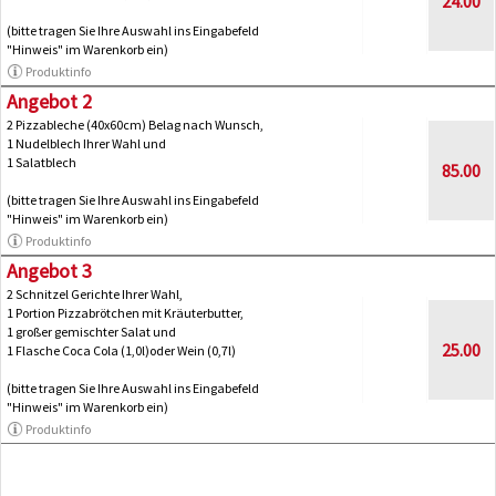
24.00
(bitte tragen Sie Ihre Auswahl ins Eingabefeld
"Hinweis" im Warenkorb ein)
Produktinfo
Angebot 2
2 Pizzableche (40x60cm) Belag nach Wunsch,
1 Nudelblech Ihrer Wahl und
1 Salatblech
85.00
(bitte tragen Sie Ihre Auswahl ins Eingabefeld
"Hinweis" im Warenkorb ein)
Produktinfo
Angebot 3
2 Schnitzel Gerichte Ihrer Wahl,
1 Portion Pizzabrötchen mit Kräuterbutter,
1 großer gemischter Salat und
25.00
1 Flasche Coca Cola (1,0l)oder Wein (0,7l)
(bitte tragen Sie Ihre Auswahl ins Eingabefeld
"Hinweis" im Warenkorb ein)
Produktinfo