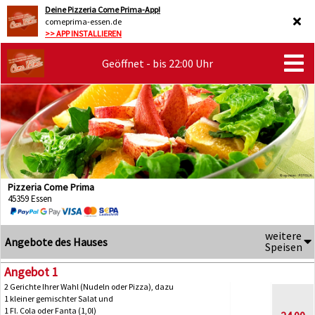
Deine Pizzeria Come Prima-App!
comeprima-essen.de
>> APP INSTALLIEREN
Geöffnet - bis 22:00 Uhr
Pizzeria Come Prima
45359 Essen
weitere
Angebote des Hauses
Speisen
Angebot 1
2 Gerichte Ihrer Wahl (Nudeln oder Pizza), dazu
1 kleiner gemischter Salat und
1 Fl. Cola oder Fanta (1,0l)